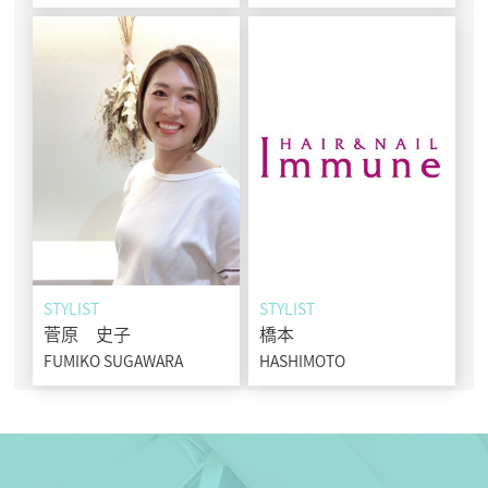
STYLIST
STYLIST
菅原 史子
橋本
FUMIKO SUGAWARA
HASHIMOTO