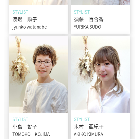
STYLIST
STYLIST
渡邉 順子
須藤 百合香
jyunko watanabe
YURIKA SUDO
STYLIST
STYLIST
小島 智子
木村 亜紀子
TOMOKO KOJIMA
AKIKO KIMURA