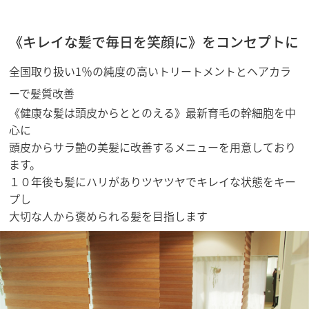
《キレイな髪で毎日を笑顔に》をコンセプトに
全国取り扱い1％の純度の高いトリートメントとヘアカラ
ーで髪質改善
《健康な髪は頭皮からととのえる》最新育毛の幹細胞を中
心に
頭皮からサラ艶の美髪に改善するメニューを用意しており
ます。
１０年後も髪にハリがありツヤツヤでキレイな状態をキー
プし
大切な人から褒められる髪を目指します