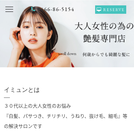
0466-86-5154
RESERVE
TOP
VOICE
GALLERY
MENU(NAIL)
MENU(HAIR)
HAIR COLOR
scroll down
STAFF
NAIL
ACCESS
COUPON
イミュンとは
BLOG
NEWS
３０代以上の大人女性のお悩み
CONCEPT
HEADSPA
『白髪、パサつき、チリチリ、うねり、抜け毛、細毛』等
PRODUCT
NAILGALLERY
の解決サロンです
RECRUIT
Q＆Ａ