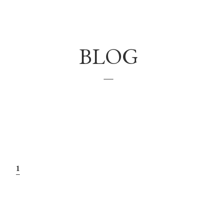
VOICE
BLOG
MENU(NAIL)
HAIR COLOR
NAIL
COUPON
NEWS
1
HEADSPA
NAILGALLERY
Q＆Ａ