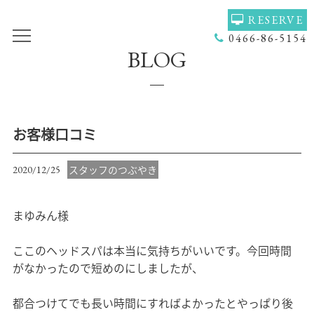
RESERVE
0466-86-5154
BLOG
TOP
VOICE
GALLERY
MENU(NAIL)
MENU(HAIR)
HAIR COLOR
お客様口コミ
STAFF
NAIL
スタッフのつぶやき
2020/12/25
ACCESS
COUPON
まゆみん様
BLOG
NEWS
CONCEPT
HEADSPA
ここのヘッドスパは本当に気持ちがいいです。今回時間
がなかったので短めのにしましたが、
PRODUCT
NAILGALLERY
都合つけてでも長い時間にすればよかったとやっぱり後
RECRUIT
Q＆Ａ