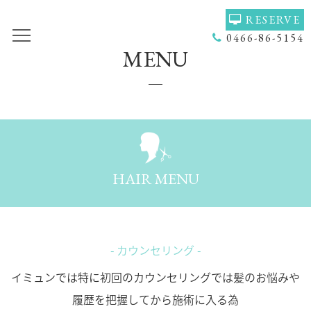
RESERVE
0466-86-5154
MENU
TOP
VOICE
GALLERY
MENU(NAIL)
MENU(HAIR)
HAIR COLOR
STAFF
NAIL
HAIR MENU
ACCESS
COUPON
BLOG
NEWS
CONCEPT
HEADSPA
- カウンセリング -
イミュンでは特に初回のカウンセリングでは髪のお悩みや
PRODUCT
NAILGALLERY
履歴を把握してから施術に入る為
RECRUIT
Q＆Ａ