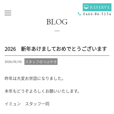
RESERVE
0466-86-5154
BLOG
TOP
VOICE
GALLERY
MENU(NAIL)
MENU(HAIR)
HAIR COLOR
2026 新年あけましておめでとうございます
STAFF
NAIL
スタッフのつぶやき
2026/01/01
ACCESS
COUPON
昨年は大変お世話になりました。
BLOG
NEWS
CONCEPT
HEADSPA
本年もどうぞよろしくお願いいたします。
PRODUCT
NAILGALLERY
イミュン スタッフ一同
RECRUIT
Q＆Ａ