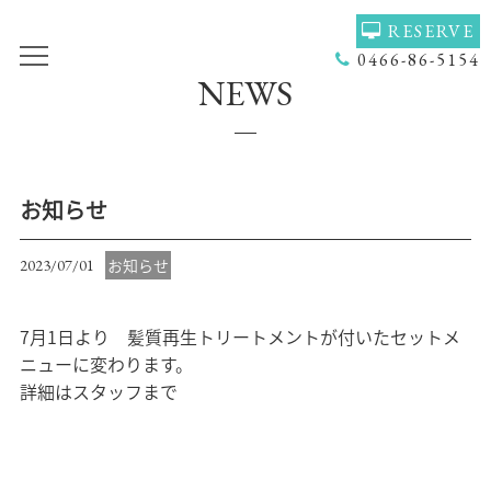
RESERVE
0466-86-5154
NEWS
TOP
VOICE
GALLERY
MENU(NAIL)
MENU(HAIR)
HAIR COLOR
お知らせ
STAFF
NAIL
お知らせ
2023/07/01
ACCESS
COUPON
7月1日より 髪質再生トリートメントが付いたセットメ
BLOG
NEWS
ニューに変わります。
CONCEPT
HEADSPA
詳細はスタッフまで
PRODUCT
NAILGALLERY
RECRUIT
Q＆Ａ