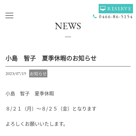
RESERVE
0466-86-5154
NEWS
TOP
VOICE
GALLERY
MENU(NAIL)
MENU(HAIR)
HAIR COLOR
小島 智子 夏季休暇のお知らせ
STAFF
NAIL
お知らせ
2023/07/19
ACCESS
COUPON
小島 智子 夏季休暇
BLOG
NEWS
CONCEPT
HEADSPA
８/２１（月）～８/２５（金）となります
PRODUCT
NAILGALLERY
よろしくお願いいたします。
RECRUIT
Q＆Ａ