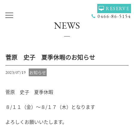
RESERVE
0466-86-5154
NEWS
TOP
VOICE
GALLERY
MENU(NAIL)
MENU(HAIR)
HAIR COLOR
菅原 史子 夏季休暇のお知らせ
STAFF
NAIL
お知らせ
2023/07/19
ACCESS
COUPON
菅原 史子 夏季休暇
BLOG
NEWS
CONCEPT
HEADSPA
８/１１（金）～８/１７（木）となります
PRODUCT
NAILGALLERY
よろしくお願いいたします。
RECRUIT
Q＆Ａ