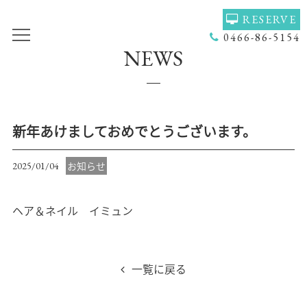
RESERVE
0466-86-5154
NEWS
TOP
VOICE
GALLERY
MENU(NAIL)
MENU(HAIR)
HAIR COLOR
新年あけましておめでとうございます。
STAFF
NAIL
お知らせ
2025/01/04
ACCESS
COUPON
ヘア＆ネイル イミュン
BLOG
NEWS
CONCEPT
HEADSPA
一覧に戻る
PRODUCT
NAILGALLERY
RECRUIT
Q＆Ａ